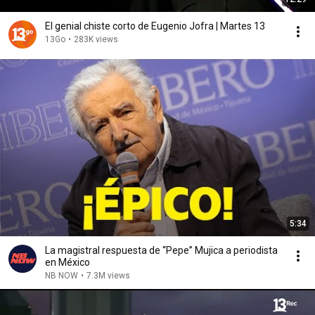
El genial chiste corto de Eugenio Jofra | Martes 13
13Go
•
283K views
5:34
La magistral respuesta de “Pepe” Mujica a periodista
en México
NB NOW
•
7.3M views