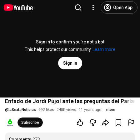
Open App
Sign in to confirm you’re not a bot
This helps protect our community.
Learn more
Sign in
Enfado de Jordi Pujol ante las preguntas del Parlam
@
laSextaNoticias
692 likes
248K views
11 years ago
more
Subscribe
Comments
273