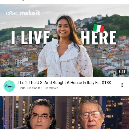
8:51
I Left The U.S. And Bought A House In Italy For $13K
CNBC Make It
•
3M views