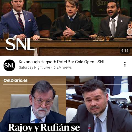
6:15
Kavanaugh Hegseth Patel Bar Cold Open - SNL
Saturday Night Live
•
6.2M views