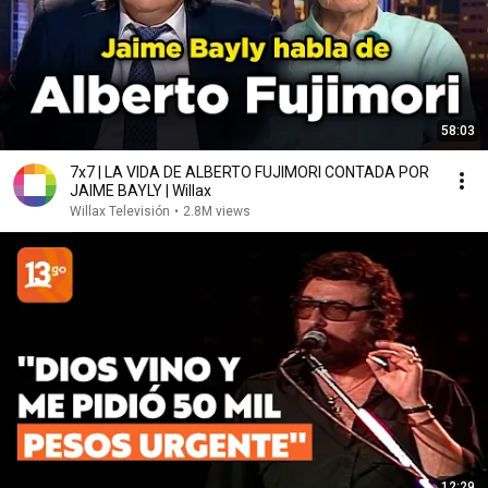
58:03
7x7 | LA VIDA DE ALBERTO FUJIMORI CONTADA POR
JAIME BAYLY | Willax
Willax Televisión
•
2.8M views
12:29