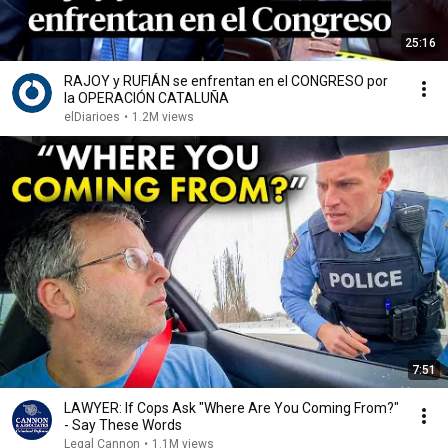
25:16
RAJOY y RUFIÁN se enfrentan en el CONGRESO por
la OPERACIÓN CATALUÑA
elDiarioes
•
1.2M views
7:51
LAWYER: If Cops Ask "Where Are You Coming From?"
- Say These Words
Legal Cannon
•
1.1M views